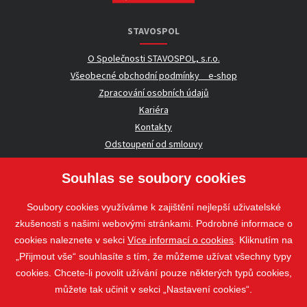
STAVOSPOL
O Společnosti STAVOSPOL, s.r.o.
Všeobecné obchodní podmínky _ e-shop
Zpracování osobních údajů
Kariéra
Kontakty
Odstoupení od smlouvy
Souhlas se soubory cookies
UŽITEČNÉ INFORMACE
Soubory cookies využíváme k zajištění nejlepší uživatelské
Nezávazná poptávka
zkušenosti s našimi webovými stránkami. Podrobné informace o
Whistleblowing
cookies naleznete v sekci
Více informací o cookies
. Kliknutím na
„Přijmout vše“ souhlasíte s tím, že můžeme užívat všechny typy
cookies. Chcete-li povolit užívání pouze některých typů cookies,
Sledujte nás
můžete tak učinit v sekci „Nastavení cookies“.
Sledujte nás