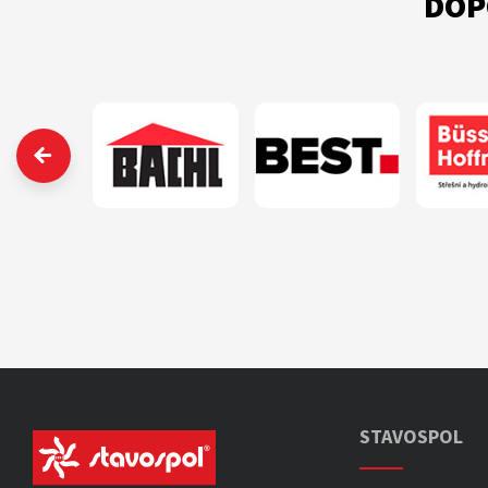
DOP
‹
STAVOSPOL