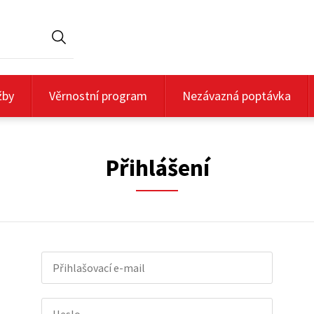
Hledat
žby
Věrnostní program
Nezávazná poptávka
Přihlášení