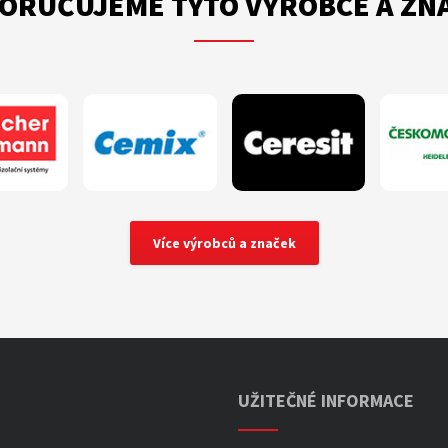
ORUČUJEME TYTO VÝROBCE A ZN
Více výrobců a značek
UŽITEČNÉ INFORMACE