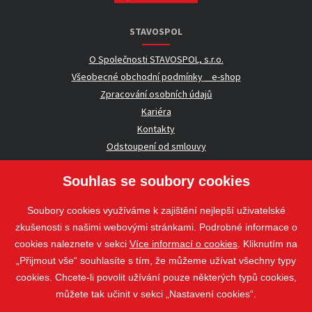
STAVOSPOL
O Společnosti STAVOSPOL, s.r.o.
Všeobecné obchodní podmínky _ e-shop
Zpracování osobních údajů
Kariéra
Kontakty
Odstoupení od smlouvy
Souhlas se soubory cookies
UŽITEČNÉ INFORMACE
Soubory cookies využíváme k zajištění nejlepší uživatelské
Nezávazná poptávka
zkušenosti s našimi webovými stránkami. Podrobné informace o
Whistleblowing
cookies naleznete v sekci
Více informací o cookies
. Kliknutím na
„Přijmout vše“ souhlasíte s tím, že můžeme užívat všechny typy
cookies. Chcete-li povolit užívání pouze některých typů cookies,
Sledujte nás
můžete tak učinit v sekci „Nastavení cookies“.
Sledujte nás