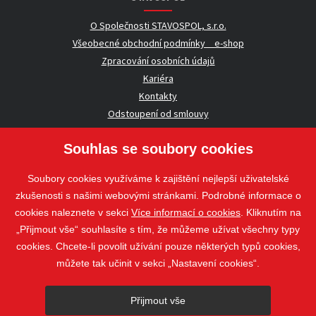
O Společnosti STAVOSPOL, s.r.o.
Všeobecné obchodní podmínky _ e-shop
Zpracování osobních údajů
Kariéra
Kontakty
Odstoupení od smlouvy
Souhlas se soubory cookies
UŽITEČNÉ INFORMACE
Soubory cookies využíváme k zajištění nejlepší uživatelské
Nezávazná poptávka
zkušenosti s našimi webovými stránkami. Podrobné informace o
Whistleblowing
cookies naleznete v sekci
Více informací o cookies
. Kliknutím na
„Přijmout vše“ souhlasíte s tím, že můžeme užívat všechny typy
cookies. Chcete-li povolit užívání pouze některých typů cookies,
Sledujte nás
můžete tak učinit v sekci „Nastavení cookies“.
Sledujte nás
Přijmout vše