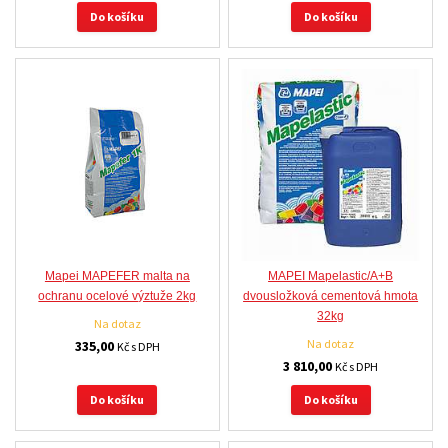
Do košíku
Do košíku
Mapei MAPEFER malta na
MAPEI Mapelastic/A+B
ochranu ocelové výztuže 2kg
dvousložková cementová hmota
32kg
Na dotaz
Na dotaz
335,00
Kč s DPH
3 810,00
Kč s DPH
Do košíku
Do košíku