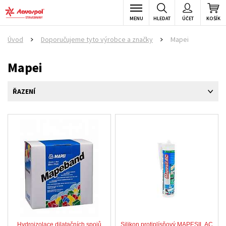
MENU
HLEDAT
ÚČET
KOŠÍK
Úvod
Doporučujeme tyto výrobce a značky
Mapei
>
>
Mapei
ŘAZENÍ
Hydroizolace dilatačních spojů
Silikon protiplísňový MAPESIL AC