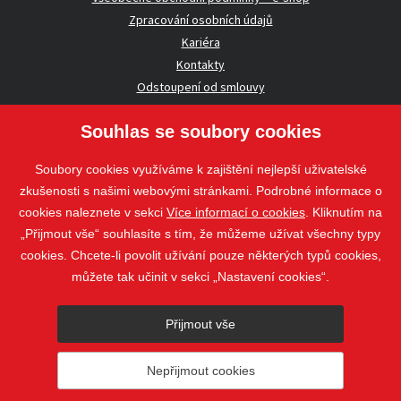
Zpracování osobních údajů
Kariéra
Kontakty
Odstoupení od smlouvy
Souhlas se soubory cookies
UŽITEČNÉ INFORMACE
Soubory cookies využíváme k zajištění nejlepší uživatelské
Nezávazná poptávka
zkušenosti s našimi webovými stránkami. Podrobné informace o
Whistleblowing
cookies naleznete v sekci
Více informací o cookies
. Kliknutím na
„Přijmout vše“ souhlasíte s tím, že můžeme užívat všechny typy
cookies. Chcete-li povolit užívání pouze některých typů cookies,
Sledujte nás
můžete tak učinit v sekci „Nastavení cookies“.
Sledujte nás
Přijmout vše
nahoru
Nepřijmout cookies
© 2018 - 2026 STAVOSPOL s. r. o.
Staňkova 41, 612 00 Brno - Královo