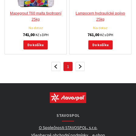
Mapegrout T60 malta tixotropní
Lampocem hydraulické pojivo
25kg
25kg
Na dotaz
Na dotaz
741,00
761,00
Kč s DPH
Kč s DPH
Do košíku
Do košíku
1
PŘEDCHOZÍ
DALŠÍ
STAVOSPOL
O Společnosti STAVOSPOL, s.r.o.
Všeobecné obchodní podmínky _ e-shop