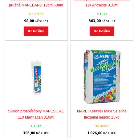
pružná MAPEBAND 12cm 50bm
114 Antracite 310ml
Na dotaz
> 10 ks
98,00
303,00
Kč s DPH
Kč s DPH
Do košíku
Do košíku
Silikon protiplísňový MAPESIL AC
MAPEI Keraflex Maxi S1 silně
110 Manhattan 310ml
flexibilní lepidlo 25kg
> 10 ks
Na dotaz
303,00
1 026,00
Kč s DPH
Kč s DPH