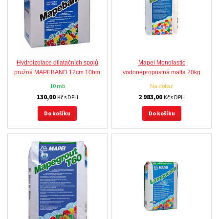
Hydroizolace dilatačních spojů
Mapei Monolastic
pružná MAPEBAND 12cm 10bm
vodonepropustná malta 20kg
10 mb
Na dotaz
130,00
2 983,00
Kč s DPH
Kč s DPH
Do košíku
Do košíku