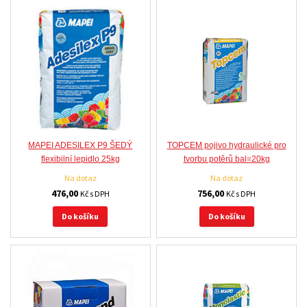
MAPEI ADESILEX P9 ŠEDÝ
TOPCEM pojivo hydraulické pro
flexibilní lepidlo 25kg
tvorbu potěrů bal=20kg
Na dotaz
Na dotaz
476,00
756,00
Kč s DPH
Kč s DPH
Do košíku
Do košíku