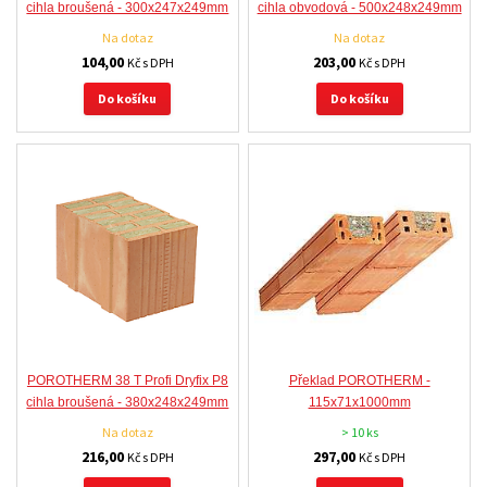
cihla broušená - 300x247x249mm
cihla obvodová - 500x248x249mm
Na dotaz
Na dotaz
104,00
203,00
Kč s DPH
Kč s DPH
Do košíku
Do košíku
POROTHERM 38 T Profi Dryfix P8
Překlad POROTHERM -
cihla broušená - 380x248x249mm
115x71x1000mm
Na dotaz
> 10 ks
216,00
297,00
Kč s DPH
Kč s DPH