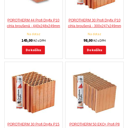
POROTHERM 44 Profi Dryfix P10
POROTHERM 30 Profi Dryfix P10
cihla broušená - 440x248x249mm
cihla broušená - 300x247x249mm
Na dotaz
Na dotaz
145,00
98,00
Kč s DPH
Kč s DPH
Do košíku
Do košíku
POROTHERM 30 Profi Dryfix P15
POROTHERM 50 EKO+ Profi P8