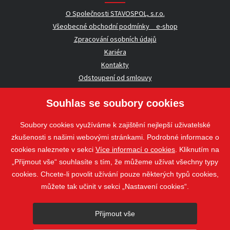
O Společnosti STAVOSPOL, s.r.o.
Všeobecné obchodní podmínky _ e-shop
Zpracování osobních údajů
Kariéra
Kontakty
Odstoupení od smlouvy
Souhlas se soubory cookies
UŽITEČNÉ INFORMACE
Soubory cookies využíváme k zajištění nejlepší uživatelské
Nezávazná poptávka
zkušenosti s našimi webovými stránkami. Podrobné informace o
Whistleblowing
cookies naleznete v sekci
Více informací o cookies
. Kliknutím na
„Přijmout vše“ souhlasíte s tím, že můžeme užívat všechny typy
cookies. Chcete-li povolit užívání pouze některých typů cookies,
Sledujte nás
můžete tak učinit v sekci „Nastavení cookies“.
Sledujte nás
Přijmout vše