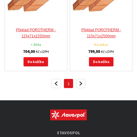
Překlad POROTHERM -
Překlad POROTHERM -
115x71x2250mm
115x71x2500mm
> 20 ks
Na dotaz
704,00
799,00
Kč s DPH
Kč s DPH
Do košíku
Do košíku
1
PŘEDCHOZÍ
DALŠÍ
STAVOSPOL