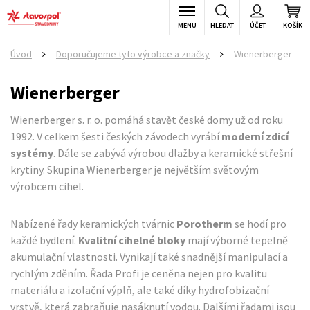
MENU
HLEDAT
ÚČET
KOŠÍK
Úvod
Doporučujeme tyto výrobce a značky
Wienerberger
>
>
Wienerberger
Wienerberger s. r. o. pomáhá stavět české domy už od roku
1992. V celkem šesti českých závodech vyrábí
moderní zdicí
systémy
. Dále se zabývá výrobou dlažby a keramické střešní
krytiny. Skupina Wienerberger je největším světovým
výrobcem cihel.
Nabízené řady keramických tvárnic
Porotherm
se hodí pro
každé bydlení.
Kvalitní cihelné bloky
mají výborné tepelně
akumulační vlastnosti. Vynikají také snadnější manipulací a
rychlým zděním. Řada Profi je ceněna nejen pro kvalitu
materiálu a izolační výplň, ale také díky hydrofobizační
vrstvě, která zabraňuje nasáknutí vodou. Dalšími řadami jsou