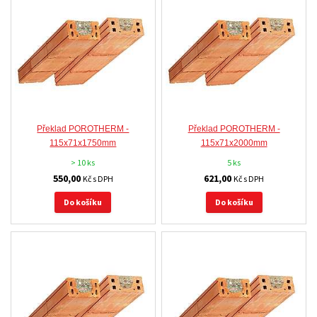
Překlad POROTHERM -
Překlad POROTHERM -
115x71x1750mm
115x71x2000mm
> 10 ks
5 ks
550,00
621,00
Kč s DPH
Kč s DPH
Do košíku
Do košíku