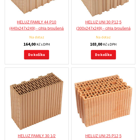
HELUZ FAMILY 44 P10
HELUZ UNI 30 P12,5
(440x247x249) - cihla broušená
(300x247x249) - cihla broušená
Na dotaz
Na dotaz
164,00
103,00
Kč s DPH
Kč s DPH
Do košíku
Do košíku
HELUZ FAMILY 30 1/2
HELUZ UNI 25 P12,5