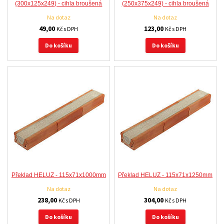
(300x125x249) - cihla broušená
(250x375x249) - cihla broušená
Na dotaz
Na dotaz
49,00
123,00
Kč s DPH
Kč s DPH
Do košíku
Do košíku
Překlad HELUZ - 115x71x1000mm
Překlad HELUZ - 115x71x1250mm
Na dotaz
Na dotaz
238,00
304,00
Kč s DPH
Kč s DPH
Do košíku
Do košíku