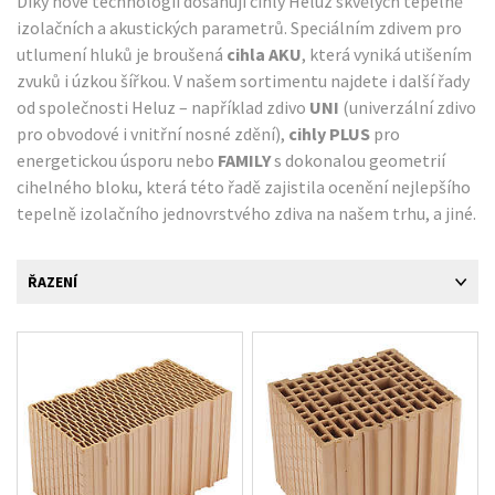
Díky nové technologii dosahují cihly Heluz skvělých tepelně
izolačních a akustických parametrů. Speciálním zdivem pro
utlumení hluků je broušená
cihla AKU
, která vyniká utišením
zvuků i úzkou šířkou. V našem sortimentu najdete i další řady
od společnosti Heluz – například zdivo
UNI
(univerzální zdivo
pro obvodové i vnitřní nosné zdění),
cihly PLUS
pro
energetickou úsporu nebo
FAMILY
s dokonalou geometrií
cihelného bloku, která této řadě zajistila ocenění nejlepšího
tepelně izolačního jednovrstvého zdiva na našem trhu, a jiné.
ŘAZENÍ