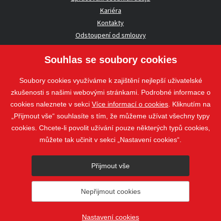
Kariéra
Kontakty
Odstoupení od smlouvy
Souhlas se soubory cookies
UŽITEČNÉ INFORMACE
Soubory cookies využíváme k zajištění nejlepší uživatelské
Nezávazná poptávka
zkušenosti s našimi webovými stránkami. Podrobné informace o
Whistleblowing
cookies naleznete v sekci
Více informací o cookies
. Kliknutím na
„Přijmout vše“ souhlasíte s tím, že můžeme užívat všechny typy
cookies. Chcete-li povolit užívání pouze některých typů cookies,
Sledujte nás
můžete tak učinit v sekci „Nastavení cookies“.
Sledujte nás
Přijmout vše
nahoru
Nepřijmout cookies
© 2018 - 2026 STAVOSPOL s. r. o.
Staňkova 41, 612 00 Brno - Královo
Pole
web@stavospol.cz
Nastavení cookies
Nastavení cookies
Vytvořil
webProgress