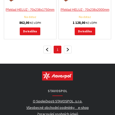
Překlad HELUZ - 70x238x1750mm
Překlad HELUZ - 70x238x2000mm
Na dotaz
Na dotaz
862,00
1 128,00
Kč s DPH
Kč s DPH
Do košíku
Do košíku
1
PŘEDCHOZÍ
DALŠÍ
STAVOSPOL
O Společnosti STAVOSPOL, s.r.o.
Všeobecné obchodní podmínky _ e-shop
Zpracování osobních údajů