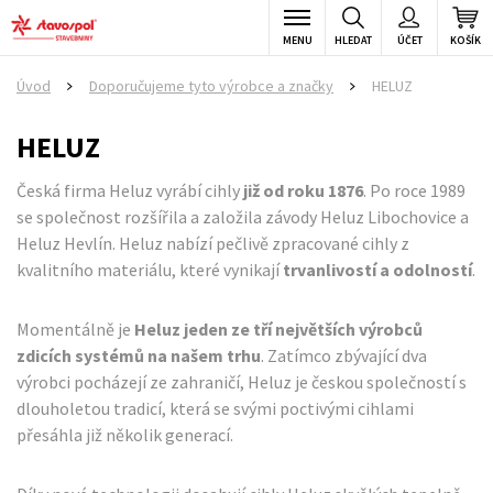
MENU
HLEDAT
ÚČET
KOŠÍK
Úvod
Doporučujeme tyto výrobce a značky
HELUZ
>
>
HELUZ
Česká firma Heluz vyrábí cihly
již od roku 1876
. Po roce 1989
se společnost rozšířila a založila závody Heluz Libochovice a
Heluz Hevlín. Heluz nabízí pečlivě zpracované cihly z
kvalitního materiálu, které vynikají
trvanlivostí a odolností
.
Momentálně je
Heluz jeden ze tří největších výrobců
zdicích systémů na našem trhu
. Zatímco zbývající dva
výrobci pocházejí ze zahraničí, Heluz je českou společností s
dlouholetou tradicí, která se svými poctivými cihlami
přesáhla již několik generací.