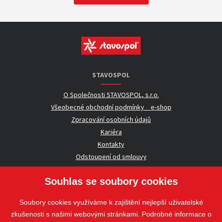
STAVOSPOL
O Společnosti STAVOSPOL, s.r.o.
Všeobecné obchodní podmínky _ e-shop
Zpracování osobních údajů
Kariéra
Kontakty
Odstoupení od smlouvy
Souhlas se soubory cookies
UŽITEČNÉ INFORMACE
Soubory cookies využíváme k zajištění nejlepší uživatelské
Nezávazná poptávka
zkušenosti s našimi webovými stránkami. Podrobné informace o
Whistleblowing