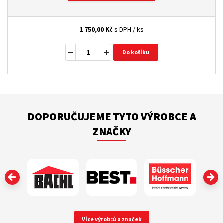
1 750,00
Kč
s DPH / ks
Do košíku
DOPORUČUJEME TYTO VÝROBCE A
ZNAČKY
‹
Více výrobců a značek