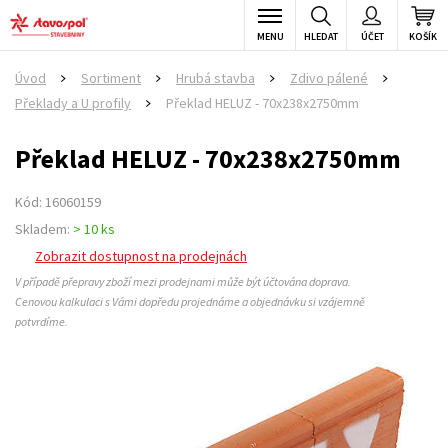
MENU
HLEDAT
ÚČET
KOŠÍK
Úvod
Sortiment
Hrubá stavba
Zdivo pálené
>
>
>
>
Překlady a U profily
Překlad HELUZ - 70x238x2750mm
>
Překlad HELUZ - 70x238x2750mm
Kód: 16060159
Skladem:
> 10 ks
Zobrazit dostupnost na prodejnách
V případě přepravy zboží mezi prodejnami může být účtována doprava.
Cenovou kalkulaci s Vámi dopředu projednáme a objednávku si vzájemně
potvrdíme.