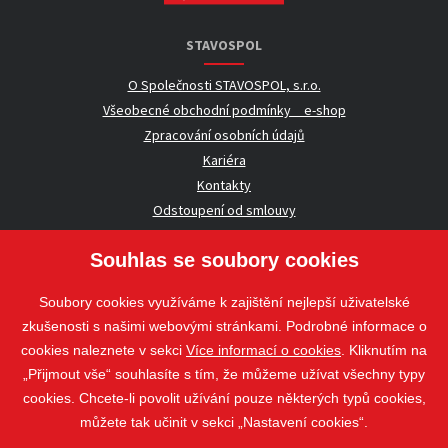
STAVOSPOL
O Společnosti STAVOSPOL, s.r.o.
Všeobecné obchodní podmínky _ e-shop
Zpracování osobních údajů
Kariéra
Kontakty
Odstoupení od smlouvy
Souhlas se soubory cookies
UŽITEČNÉ INFORMACE
Soubory cookies využíváme k zajištění nejlepší uživatelské
Nezávazná poptávka
zkušenosti s našimi webovými stránkami. Podrobné informace o
Whistleblowing
cookies naleznete v sekci
Více informací o cookies
. Kliknutím na
„Přijmout vše“ souhlasíte s tím, že můžeme užívat všechny typy
cookies. Chcete-li povolit užívání pouze některých typů cookies,
Sledujte nás
můžete tak učinit v sekci „Nastavení cookies“.
Sledujte nás