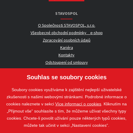
STAVOSPOL
O Společnosti STAVOSPOL, s.r.o.
Všeobecné obchodní podmínky _ e-shop
Zpracování osobních údajů
Kariéra
Kontakty
Odstoupení od smlouvy
Souhlas se soubory cookies
UŽITEČNÉ INFORMACE
Soubory cookies využíváme k zajištění nejlepší uživatelské
Nezávazná poptávka
zkušenosti s našimi webovými stránkami. Podrobné informace o
Whistleblowing
cookies naleznete v sekci
Více informací o cookies
. Kliknutím na
„Přijmout vše“ souhlasíte s tím, že můžeme užívat všechny typy
cookies. Chcete-li povolit užívání pouze některých typů cookies,
Sledujte nás
můžete tak učinit v sekci „Nastavení cookies“.
Sledujte nás