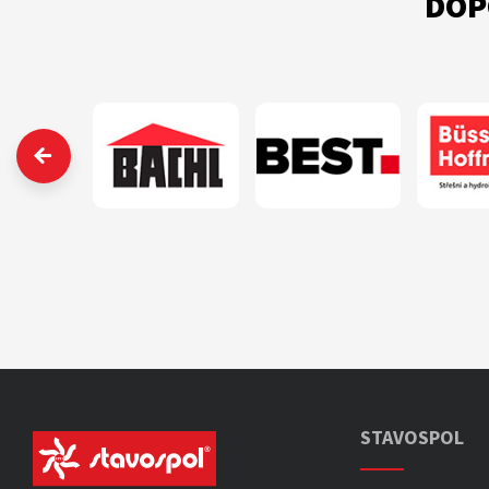
DOP
‹
STAVOSPOL