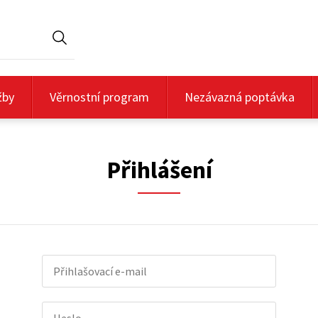
Hledat
žby
Věrnostní program
Nezávazná poptávka
Přihlášení