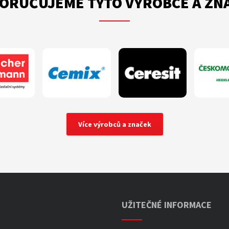
ORUČUJEME TYTO VÝROBCE A ZN
Více výrobců a značek
UŽITEČNÉ INFORMACE