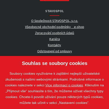
STAVOSPOL
O Společnosti STAVOSPOL, s.r.o.
Všeobecné obchodní podmínky _ e-shop
Zpracování osobních údajů
Kariéra
Kontakty
Odstoupení od smlouvy
Souhlas se soubory cookies
UŽITEČNÉ INFORMACE
Soubory cookies využíváme k zajištění nejlepší uživatelské
Nezávazná poptávka
zkušenosti s našimi webovými stránkami. Podrobné informace o
Whistleblowing
cookies naleznete v sekci
Více informací o cookies
. Kliknutím na
„Přijmout vše“ souhlasíte s tím, že můžeme užívat všechny typy
cookies. Chcete-li povolit užívání pouze některých typů cookies,
Sledujte nás
můžete tak učinit v sekci „Nastavení cookies“.
Sledujte nás