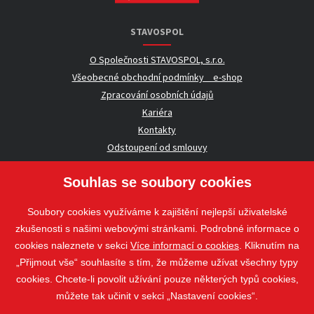
STAVOSPOL
O Společnosti STAVOSPOL, s.r.o.
Všeobecné obchodní podmínky _ e-shop
Zpracování osobních údajů
Kariéra
Kontakty
Odstoupení od smlouvy
Souhlas se soubory cookies
UŽITEČNÉ INFORMACE
Soubory cookies využíváme k zajištění nejlepší uživatelské
Nezávazná poptávka
zkušenosti s našimi webovými stránkami. Podrobné informace o
Whistleblowing
cookies naleznete v sekci
Více informací o cookies
. Kliknutím na
„Přijmout vše“ souhlasíte s tím, že můžeme užívat všechny typy
cookies. Chcete-li povolit užívání pouze některých typů cookies,
Sledujte nás
můžete tak učinit v sekci „Nastavení cookies“.
Sledujte nás