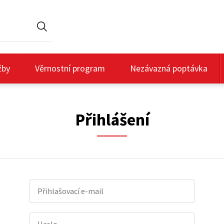
Hledat
žby
Věrnostní program
Nezávazná poptávka
Přihlášení