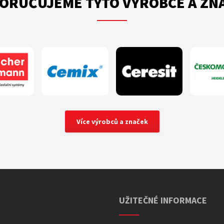
ORUČUJEME TYTO VÝROBCE A ZN
Více výrobců a značek
UŽITEČNÉ INFORMACE