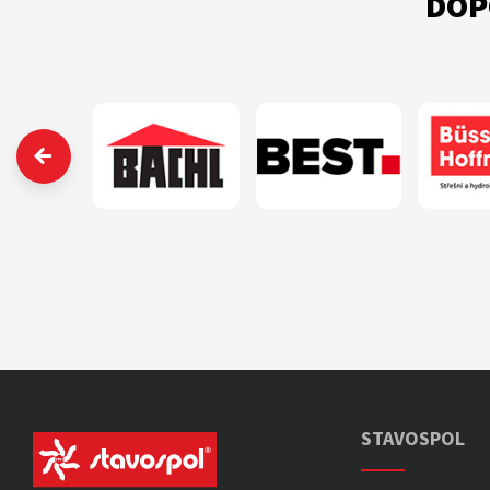
DOP
‹
STAVOSPOL