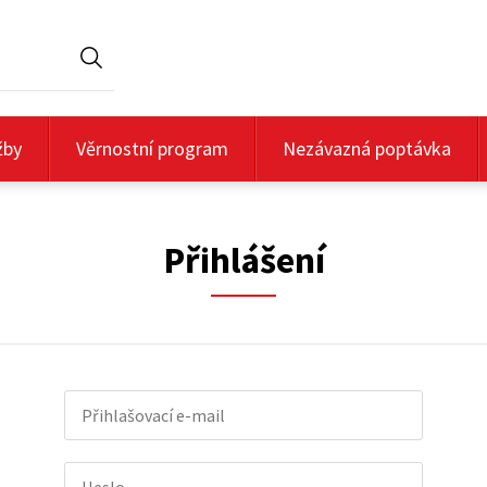
Hledat
žby
Věrnostní program
Nezávazná poptávka
Přihlášení