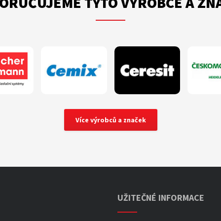
ORUČUJEME TYTO VÝROBCE A ZN
Více výrobců a značek
UŽITEČNÉ INFORMACE