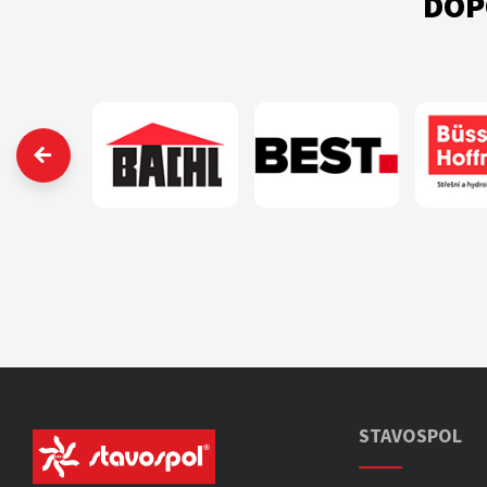
DOP
‹
STAVOSPOL