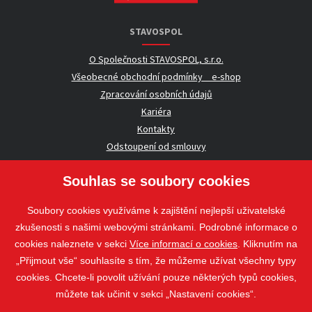
STAVOSPOL
O Společnosti STAVOSPOL, s.r.o.
Všeobecné obchodní podmínky _ e-shop
Zpracování osobních údajů
Kariéra
Kontakty
Odstoupení od smlouvy
Souhlas se soubory cookies
UŽITEČNÉ INFORMACE
Soubory cookies využíváme k zajištění nejlepší uživatelské
Nezávazná poptávka
zkušenosti s našimi webovými stránkami. Podrobné informace o
Whistleblowing
cookies naleznete v sekci
Více informací o cookies
. Kliknutím na
„Přijmout vše“ souhlasíte s tím, že můžeme užívat všechny typy
cookies. Chcete-li povolit užívání pouze některých typů cookies,
Sledujte nás
můžete tak učinit v sekci „Nastavení cookies“.
Sledujte nás