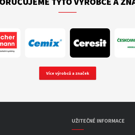
ORUČUJEME TYTO VÝROBCE A ZN
Více výrobců a značek
UŽITEČNÉ INFORMACE