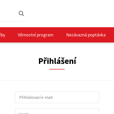
Hledat
žby
Věrnostní program
Nezávazná poptávka
Přihlášení