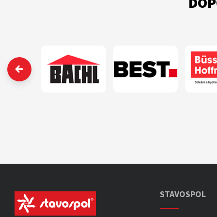
DOP
‹
STAVOSPOL