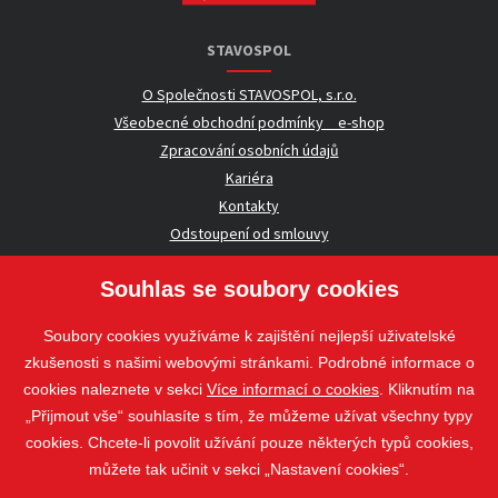
STAVOSPOL
O Společnosti STAVOSPOL, s.r.o.
Všeobecné obchodní podmínky _ e-shop
Zpracování osobních údajů
Kariéra
Kontakty
Odstoupení od smlouvy
Souhlas se soubory cookies
UŽITEČNÉ INFORMACE
Soubory cookies využíváme k zajištění nejlepší uživatelské
Nezávazná poptávka
zkušenosti s našimi webovými stránkami. Podrobné informace o
Whistleblowing
cookies naleznete v sekci
Více informací o cookies
. Kliknutím na
„Přijmout vše“ souhlasíte s tím, že můžeme užívat všechny typy
cookies. Chcete-li povolit užívání pouze některých typů cookies,
Sledujte nás
můžete tak učinit v sekci „Nastavení cookies“.
Sledujte nás