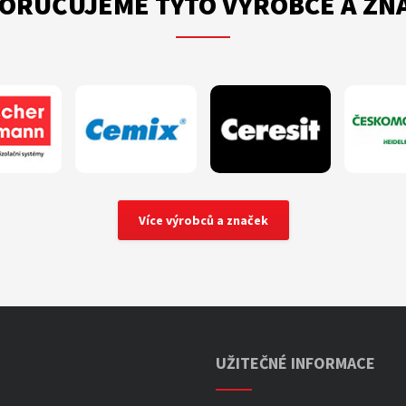
ORUČUJEME TYTO VÝROBCE A ZN
Více výrobců a značek
UŽITEČNÉ INFORMACE