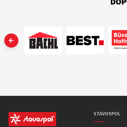
DOP
‹
STAVOSPOL