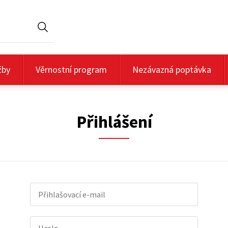
Hledat
žby
Věrnostní program
Nezávazná poptávka
Přihlášení