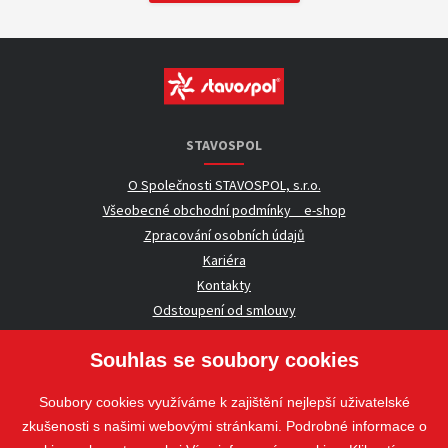
STAVOSPOL
O Společnosti STAVOSPOL, s.r.o.
Všeobecné obchodní podmínky _ e-shop
Zpracování osobních údajů
Kariéra
Kontakty
Odstoupení od smlouvy
Souhlas se soubory cookies
UŽITEČNÉ INFORMACE
Soubory cookies využíváme k zajištění nejlepší uživatelské
Nezávazná poptávka
zkušenosti s našimi webovými stránkami. Podrobné informace o
Whistleblowing