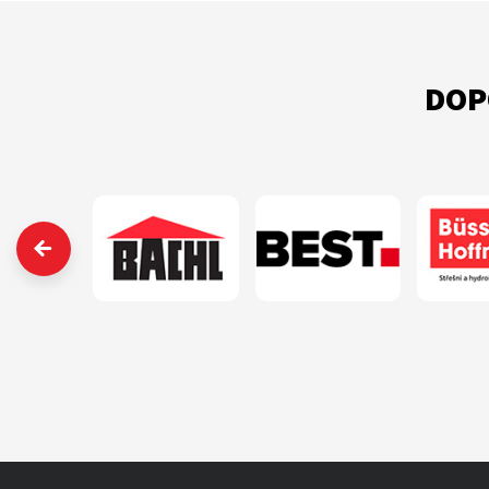
DOP
‹