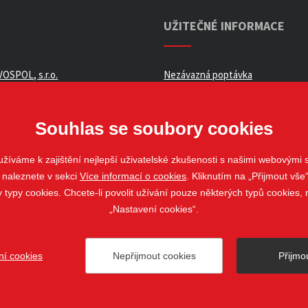
UŽITEČNÉ INFORMACE
OSPOL, s.r.o.
Nezávazná poptávka
ní podmínky _ e-shop
Whistleblowing
ch údajů
Souhlas se soubory cookies
žíváme k zajištění nejlepší uživatelské zkušenosti s našimi webovými
 naleznete v sekci
Více informací o cookies
. Kliknutím na „Přijmout vše“
louvy
ypy cookies. Chcete-li povolit užívání pouze některých typů cookies, m
„Nastavení cookies“.
ní cookies
Nepřijmout cookies
Přijmo
ovo Pole
web@stavospol.cz
Nastavení cookies