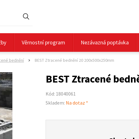
Hledat
žby
Věrnostní program
Nezávazná poptávka
cené bednění
BEST Ztracené bednění 20 200x500x250mm
>
BEST Ztracené bed
Kód: 18040061
Skladem:
Na dotaz *