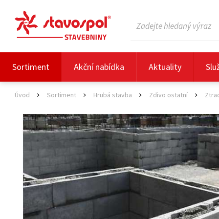
Sortiment
Akční nabídka
Aktuality
Slu
Úvod
Sortiment
Hrubá stavba
Zdivo ostatní
Ztra
>
>
>
>