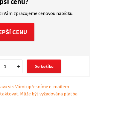
pší cenu?
ádi Vám zpracujeme cenovou nabídku.
EPŠÍ CENU
Do košíku
ravu si s Vámi upřesníme e-mailem
taktovat. Může být vyžadována platba