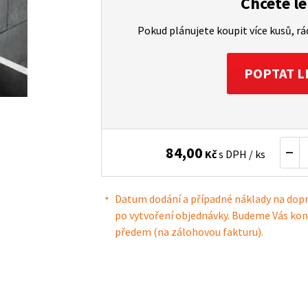
Chcete le
Pokud plánujete koupit více kusů, r
POPTAT L
84,00
Kč
s DPH / ks
Datum dodání a případné náklady na dop
po vytvoření objednávky. Budeme Vás kon
předem (na zálohovou fakturu).