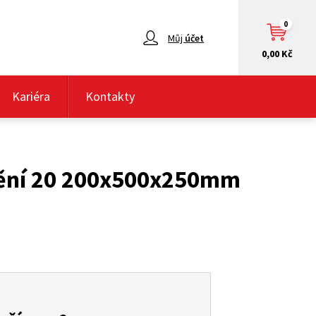
0
Můj
účet
0,00 Kč
Kariéra
Kontakty
nění 20 200x500x250mm