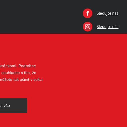
Sledujte nás
Sledujte nás
 stránkami. Podrobné
 souhlasíte s tím, že
ůžete tak učinit v sekci
nahoru
ut vše