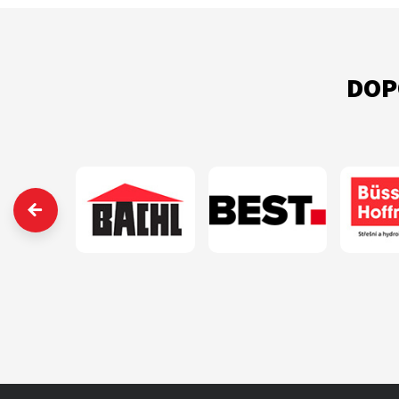
DOP
‹