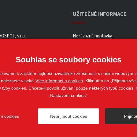
UŽITEČNÉ INFORMACE
OSPOL, s.r.o.
Nezávazná poptávka
ní podmínky _ e-shop
Whistleblowing
ch údajů
Souhlas se soubory cookies
žíváme k zajištění nejlepší uživatelské zkušenosti s našimi webovými
 naleznete v sekci
Více informací o cookies
. Kliknutím na „Přijmout vše“
louvy
ypy cookies. Chcete-li povolit užívání pouze některých typů cookies, m
„Nastavení cookies“.
ní cookies
Nepřijmout cookies
Přijmo
ovo Pole
web@stavospol.cz
Nastavení cookies