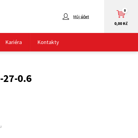
0
Můj
účet
0,00 Kč
Kariéra
Kontakty
0-27-0.6
u