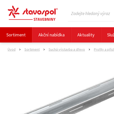
Sortiment
Akční nabídka
Aktuality
Slu
Úvod
Sortiment
Suchá výstavba a dřevo
Profily a přís
>
>
>