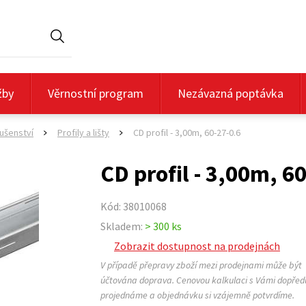
Hledat
žby
Věrnostní program
Nezávazná poptávka
lušenství
Profily a lišty
CD profil - 3,00m, 60-27-0.6
>
>
CD profil - 3,00m, 6
Kód: 38010068
Skladem:
> 300 ks
Zobrazit dostupnost na prodejnách
V případě přepravy zboží mezi prodejnami může být
účtována doprava. Cenovou kalkulaci s Vámi dopřed
projednáme a objednávku si vzájemně potvrdíme.