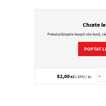
Chcete le
Pokud plánujete koupit více kusů, r
POPTAT L
82,00
Kč
s DPH / ks