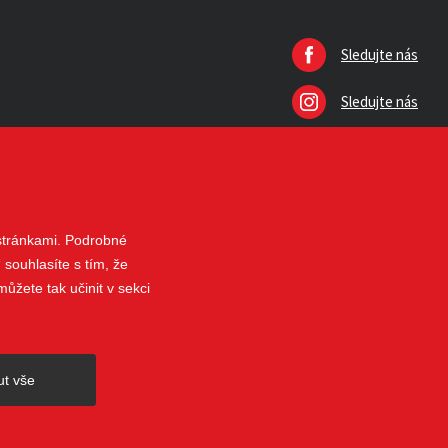
Sledujte nás
Sledujte nás
 stránkami. Podrobné
 souhlasíte s tím, že
ůžete tak učinit v sekci
nahoru
ut vše