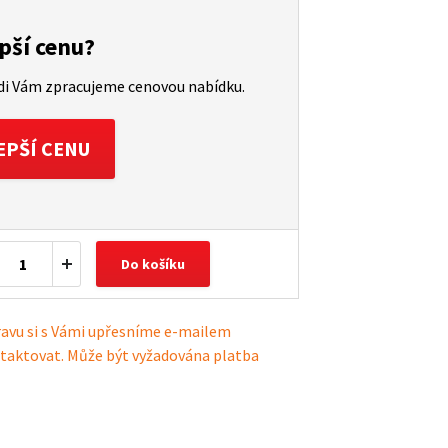
pší cenu?
ádi Vám zpracujeme cenovou nabídku.
EPŠÍ CENU
Do košíku
ravu si s Vámi upřesníme e-mailem
taktovat. Může být vyžadována platba