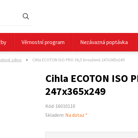
Hledat
žby
Věrnostní program
Nezávazná poptávka
dové zdivo
Cihla ECOTON ISO PRO 36,5 broušená 247x365x249
>
Cihla ECOTON ISO P
247x365x249
Kód: 16010110
Skladem:
Na dotaz *