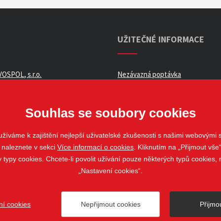
UŽITEČNÉ INFORMACE
OSPOL, s.r.o.
Nezávazná poptávka
ní podmínky _ e-shop
Whistleblowing
ch údajů
Souhlas se soubory cookies
žíváme k zajištění nejlepší uživatelské zkušenosti s našimi webovými
 naleznete v sekci
Více informací o cookies
. Kliknutím na „Přijmout vše“
louvy
ypy cookies. Chcete-li povolit užívání pouze některých typů cookies, m
„Nastavení cookies“.
ní cookies
Nepřijmout cookies
Přijmo
ovo Pole
web@stavospol.cz
Nastavení cookies