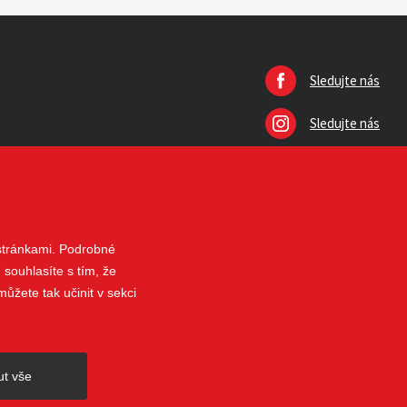
Sledujte nás
Sledujte nás
 stránkami. Podrobné
 souhlasíte s tím, že
ůžete tak učinit v sekci
nahoru
ut vše