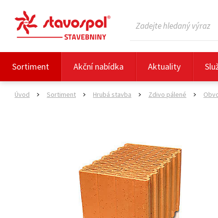
Sortiment
Akční nabídka
Aktuality
Slu
Úvod
Sortiment
Hrubá stavba
Zdivo pálené
Obvo
>
>
>
>