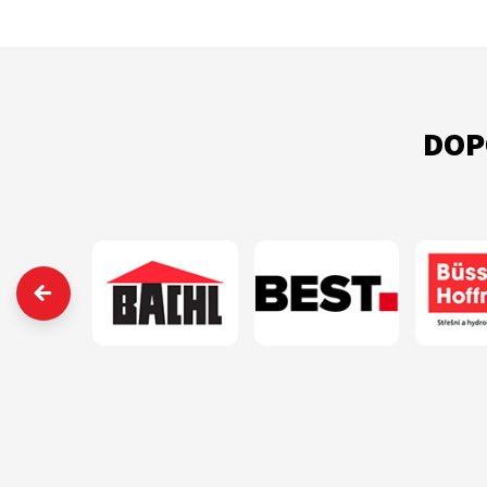
DOP
‹