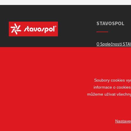
STAVOSPOL
O Společnosti STAV
Všeobecné obchod
Zpracování osobní
Kariéra
Kontakty
Soubory cookies vyu
informace o cookies
Odstoupení od sm
můžeme užívat všechny t
Nastave
© 2018 - 2026 STAVOSPOL s. r. o.
Staňkova 41, 612 00 Brno - Král
Vytvořil
webProgress