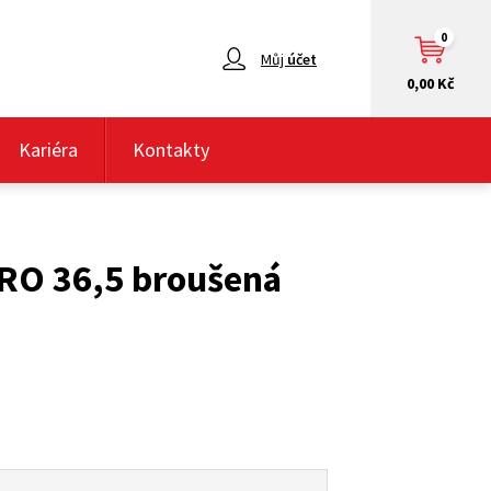
0
Můj
účet
0,00 Kč
Kariéra
Kontakty
RO 36,5 broušená