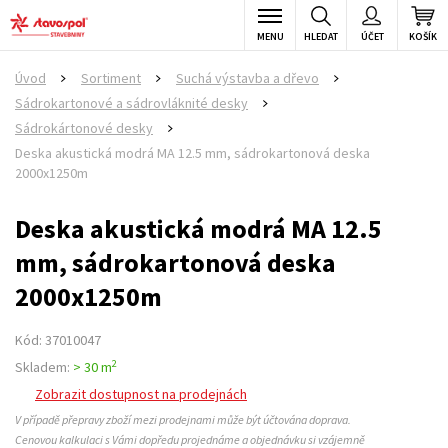
MENU
HLEDAT
ÚČET
KOŠÍK
Úvod
Sortiment
Suchá výstavba a dřevo
>
>
>
Sádrokartonové a sádrovláknité desky
>
Sádrokártonové desky
>
Deska akustická modrá MA 12.5 mm, sádrokartonová deska
2000x1250m
Deska akustická modrá MA 12.5
mm, sádrokartonová deska
2000x1250m
Kód: 37010047
2
Skladem:
> 30 m
Zobrazit dostupnost na prodejnách
V případě přepravy zboží mezi prodejnami může být účtována doprava.
Cenovou kalkulaci s Vámi dopředu projednáme a objednávku si vzájemně