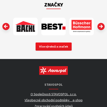
ZNAČKY
‹
Více výrobců a značek
STAVOSPOL
O Společnosti STAVOSPOL, s.r.o.
Všeobecné obchodní podmínky _ e-shop
Zpracování osobních údajů