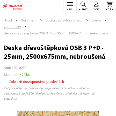
MENU
HLEDAT
ÚČET
KOŠÍK
Úvod
Sortiment
Suchá výstavba a dřevo
Dřevo
>
>
>
>
OSB desky
>
Deska dřevoštěpková OSB 3 P+D - 25mm, 2500x675mm, nebroušená
Deska dřevoštěpková OSB 3 P+D -
25mm, 2500x675mm, nebroušená
Kód: 39010080
Skladem:
> 20 ks
Zobrazit dostupnost na prodejnách
V případě přepravy zboží mezi prodejnami může být účtována doprava.
Cenovou kalkulaci s Vámi dopředu projednáme a objednávku si vzájemně
potvrdíme.