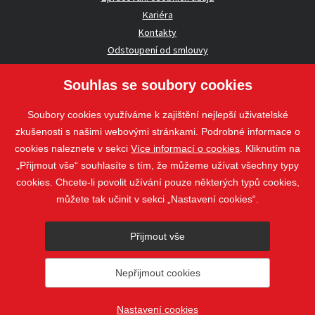
Kariéra
Kontakty
Odstoupení od smlouvy
Souhlas se soubory cookies
UŽITEČNÉ INFORMACE
Soubory cookies využíváme k zajištění nejlepší uživatelské
Nezávazná poptávka
zkušenosti s našimi webovými stránkami. Podrobné informace o
Whistleblowing
cookies naleznete v sekci
Více informací o cookies
. Kliknutím na
„Přijmout vše“ souhlasíte s tím, že můžeme užívat všechny typy
cookies. Chcete-li povolit užívání pouze některých typů cookies,
Sledujte nás
můžete tak učinit v sekci „Nastavení cookies“.
Sledujte nás
Přijmout vše
nahoru
Nepřijmout cookies
© 2018 - 2026 STAVOSPOL s. r. o.
Staňkova 41, 612 00 Brno - Královo
Pole
web@stavospol.cz
Nastavení cookies
Nastavení cookies
Vytvořil
webProgress