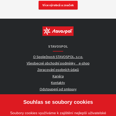
Více výrobců a značek
STAVOSPOL
O Společnosti STAVOSPOL, s.r.o.
Všeobecné obchodní podmínky _ e-shop
Zpracování osobních údajů
Kariéra
Kontakty
Odstoupení od smlouvy
Souhlas se soubory cookies
UŽITEČNÉ INFORMACE
Soubory cookies využíváme k zajištění nejlepší uživatelské
Nezávazná poptávka