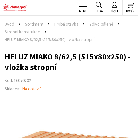
MENU
HLEDAT
ÚČET
KOŠÍK
Úvod
Sortiment
Hrubá stavba
Zdivo pálené
>
>
>
>
Stropní konstrukce
>
HELUZ MIAKO 8/62,5 (515x80x250) - vložka stropní
HELUZ MIAKO 8/62,5 (515x80x250) -
vložka stropní
Kód: 16070202
Skladem:
Na dotaz *