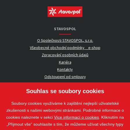
STAVOSPOL
O Společnosti STAVOSPOL, s.r.o.
Všeobecné obchodní podmínky _ e-shop
Zpracování osobních údajů
Kariéra
Kontakty
Odstoupení od smlouvy
Souhlas se soubory cookies
UŽITEČNÉ INFORMACE
Soubory cookies využíváme k zajištění nejlepší uživatelské
Nezávazná poptávka
zkušenosti s našimi webovými stránkami. Podrobné informace o
Whistleblowing
cookies naleznete v sekci
Více informací o cookies
. Kliknutím na
„Přijmout vše“ souhlasíte s tím, že můžeme užívat všechny typy