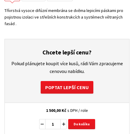
Třívrstvá vysoce difúzní membrána se dvěma lepicími páskami pro
pojistnou izolaci ve střešních konstrukcích a systémech větraných
fasád .
Chcete lepší cenu?
Pokud plánujete koupit více kusů, rádi Vám zpracujeme
cenovou nabídku.
POPTAT LEPŠÍ CENU
1 500,00
Kč
s DPH / role
Do košíku