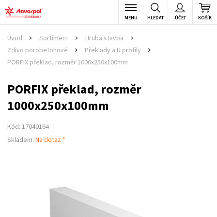
MENU
HLEDAT
ÚČET
KOŠÍK
Úvod
Sortiment
Hrubá stavba
>
>
>
Zdivo porobetonové
Překlady a U profily
>
>
PORFIX překlad, rozměr 1000x250x100mm
PORFIX překlad, rozměr
1000x250x100mm
Kód: 17040164
Skladem:
Na dotaz *