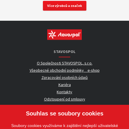
Více výrobců a značek
STAVOSPOL
O Společnosti STAVOSPOL, s.r.o.
Všeobecné obchodní podmínky _ e-shop
Zpracování osobních údajů
Kariéra
Kontakty
Odstoupení od smlouvy
Souhlas se soubory cookies
UŽITEČNÉ INFORMACE
Soubory cookies využíváme k zajištění nejlepší uživatelské
Nezávazná poptávka