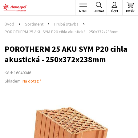
MENU
HLEDAT
ÚČET
KOŠÍK
Úvod
Sortiment
Hrubá stavba
>
>
>
POROTHERM 25 AKU SYM P20 cihla akustická - 250x372x238mm
POROTHERM 25 AKU SYM P20 cihla
akustická - 250x372x238mm
Kód: 16040046
Skladem:
Na dotaz *