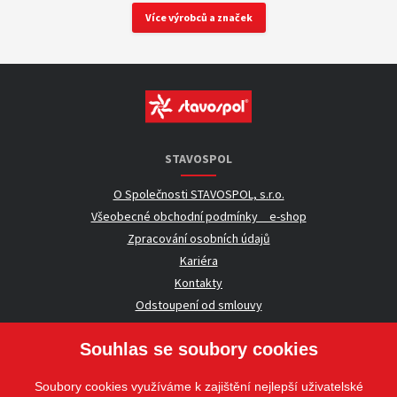
Více výrobců a značek
STAVOSPOL
O Společnosti STAVOSPOL, s.r.o.
Všeobecné obchodní podmínky _ e-shop
Zpracování osobních údajů
Kariéra
Kontakty
Odstoupení od smlouvy
Souhlas se soubory cookies
UŽITEČNÉ INFORMACE
Soubory cookies využíváme k zajištění nejlepší uživatelské
Nezávazná poptávka