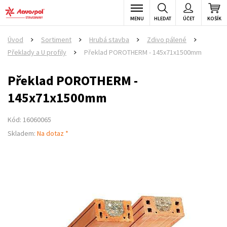
MENU
HLEDAT
ÚČET
KOŠÍK
Úvod
Sortiment
Hrubá stavba
Zdivo pálené
>
>
>
>
Překlady a U profily
Překlad POROTHERM - 145x71x1500mm
>
Překlad POROTHERM -
145x71x1500mm
Kód: 16060065
Skladem:
Na dotaz *