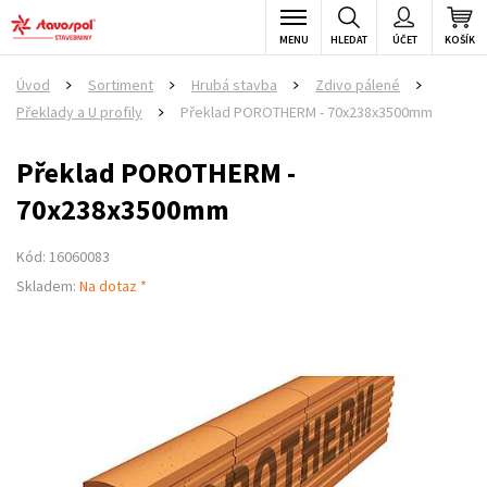
MENU
HLEDAT
ÚČET
KOŠÍK
Úvod
Sortiment
Hrubá stavba
Zdivo pálené
>
>
>
>
Překlady a U profily
Překlad POROTHERM - 70x238x3500mm
>
Překlad POROTHERM -
70x238x3500mm
Kód: 16060083
Skladem:
Na dotaz *