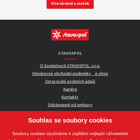
Více výrobců a značek
STAVOSPOL
O Společnosti STAVOSPOL, s.r.o.
Všeobecné obchodní podmínky _ e-shop
Zpracování osobních údajů
Kariéra
Kontakty
Odstoupení od smlouvy
Souhlas se soubory cookies
UŽITEČNÉ INFORMACE
Soubory cookies využíváme k zajištění nejlepší uživatelské
Nezávazná poptávka