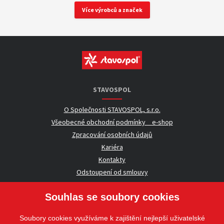
Více výrobců a značek
STAVOSPOL
O Společnosti STAVOSPOL, s.r.o.
Všeobecné obchodní podmínky _ e-shop
Zpracování osobních údajů
Kariéra
Kontakty
Odstoupení od smlouvy
Souhlas se soubory cookies
UŽITEČNÉ INFORMACE
Soubory cookies využíváme k zajištění nejlepší uživatelské
Nezávazná poptávka