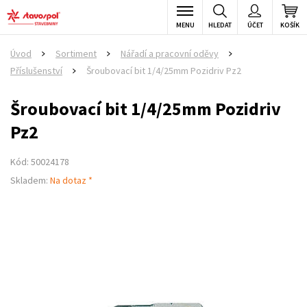
MENU
HLEDAT
ÚČET
KOŠÍK
Úvod
Sortiment
Nářadí a pracovní oděvy
>
>
>
Příslušenství
Šroubovací bit 1/4/25mm Pozidriv Pz2
>
Šroubovací bit 1/4/25mm Pozidriv
Pz2
Kód: 50024178
Skladem:
Na dotaz *