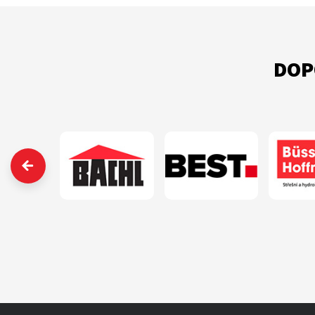
DOP
‹