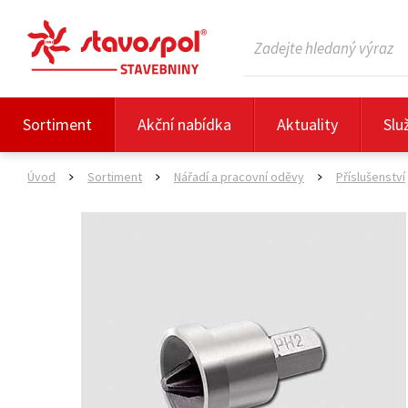
Sortiment
Akční nabídka
Aktuality
Slu
Úvod
Sortiment
Nářadí a pracovní oděvy
Příslušenství
>
>
>