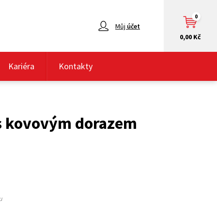
0
Můj
účet
0,00 Kč
Kariéra
Kontakty
 s kovovým dorazem
u