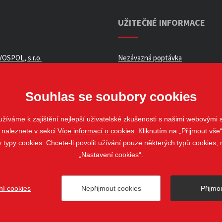
UŽITEČNÉ INFORMACE
OSPOL, s.r.o.
Nezávazná poptávka
ní podmínky _ e-shop
Whistleblowing
ch údajů
Souhlas se soubory cookies
žíváme k zajištění nejlepší uživatelské zkušenosti s našimi webovými
 naleznete v sekci
Více informací o cookies
. Kliknutím na „Přijmout vše“
louvy
ypy cookies. Chcete-li povolit užívání pouze některých typů cookies, m
„Nastavení cookies“.
ní cookies
Nepřijmout cookies
Přijmo
ovo Pole
web@stavospol.cz
Nastavení cookies