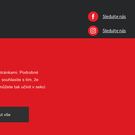
Sledujte nás
Sledujte nás
 stránkami. Podrobné
 souhlasíte s tím, že
ůžete tak učinit v sekci
nahoru
ut vše