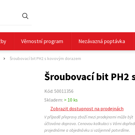
Hledat
žby
Věrnostní program
Nezávazná poptávka
Šroubovací bit PH2 s kovovým dorazem
>
Šroubovací bit PH2
Kód: 50011356
Skladem:
> 10 ks
Zobrazit dostupnost na prodejnách
V případě přepravy zboží mezi prodejnami může být
účtována doprava. Cenovou kalkulaci s Vámi dopřed
projednáme a objednávku si vzájemně potvrdíme.