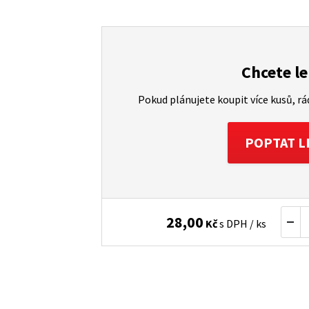
Chcete le
Pokud plánujete koupit více kusů, r
POPTAT L
28,00
Kč
s DPH / ks