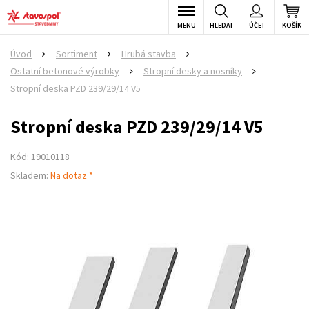
MENU
HLEDAT
ÚČET
KOŠÍK
Úvod
Sortiment
Hrubá stavba
>
>
>
Ostatní betonové výrobky
Stropní desky a nosníky
>
>
Stropní deska PZD 239/29/14 V5
Stropní deska PZD 239/29/14 V5
Kód: 19010118
Skladem:
Na dotaz *