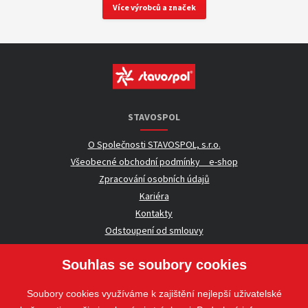
Více výrobců a značek
STAVOSPOL
O Společnosti STAVOSPOL, s.r.o.
Všeobecné obchodní podmínky _ e-shop
Zpracování osobních údajů
Kariéra
Kontakty
Odstoupení od smlouvy
Souhlas se soubory cookies
UŽITEČNÉ INFORMACE
Soubory cookies využíváme k zajištění nejlepší uživatelské
Nezávazná poptávka