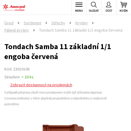
MENU
HLEDAT
ÚČET
KOŠÍK
Úvod
Sortiment
Střechy
Krytiny
>
>
>
>
Pálené krytiny
Tondach Samba 11 základní 1/1 engoba červená
>
Tondach Samba 11 základní 1/1
engoba červená
Kód: 23010106
Skladem:
> 20 ks
Zobrazit dostupnost na prodejnách
V případě přepravy zboží mezi prodejnami může být účtována doprava.
Cenovou kalkulaci s Vámi dopředu projednáme a objednávku si vzájemně
potvrdíme.