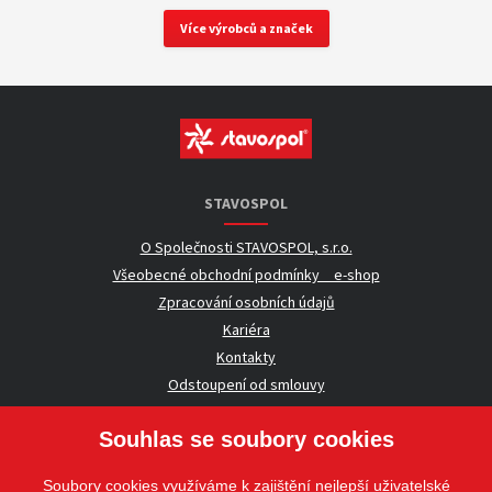
Více výrobců a značek
STAVOSPOL
O Společnosti STAVOSPOL, s.r.o.
Všeobecné obchodní podmínky _ e-shop
Zpracování osobních údajů
Kariéra
Kontakty
Odstoupení od smlouvy
Souhlas se soubory cookies
UŽITEČNÉ INFORMACE
Soubory cookies využíváme k zajištění nejlepší uživatelské
Nezávazná poptávka