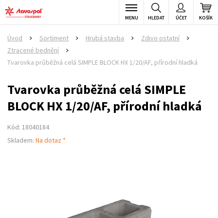
MENU
HLEDAT
ÚČET
KOŠÍK
Úvod
Sortiment
Hrubá stavba
Zdivo ostatní
>
>
>
>
Ztracené bednění
>
Tvarovka průběžná celá SIMPLE BLOCK HX 1/20/AF, přírodní hladká
Tvarovka průběžná celá SIMPLE
BLOCK HX 1/20/AF, přírodní hladká
Kód: 18040184
Skladem:
Na dotaz *