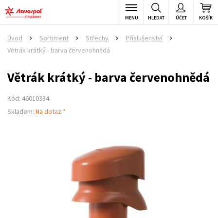
MENU
HLEDAT
ÚČET
KOŠÍK
Úvod
Sortiment
Střechy
Příslušenství
>
>
>
>
Větrák krátký - barva červenohnědá
Větrák krátký - barva červenohnědá
Kód: 46010334
Skladem:
Na dotaz *