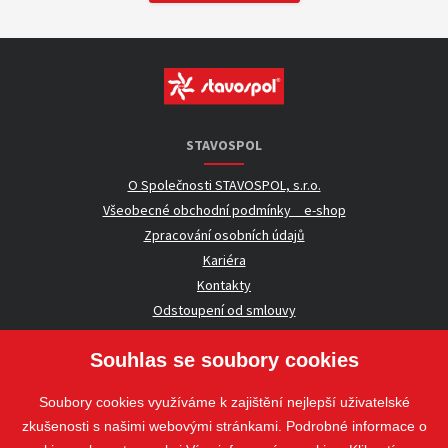
STAVOSPOL
O Společnosti STAVOSPOL, s.r.o.
Všeobecné obchodní podmínky _ e-shop
Zpracování osobních údajů
Kariéra
Kontakty
Odstoupení od smlouvy
Souhlas se soubory cookies
UŽITEČNÉ INFORMACE
Soubory cookies využíváme k zajištění nejlepší uživatelské
Nezávazná poptávka
zkušenosti s našimi webovými stránkami. Podrobné informace o
Whistleblowing