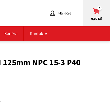
0
Můj
účet
0,00 Kč
Kariéra
Kontakty
H 125mm NPC 15-3 P40
u