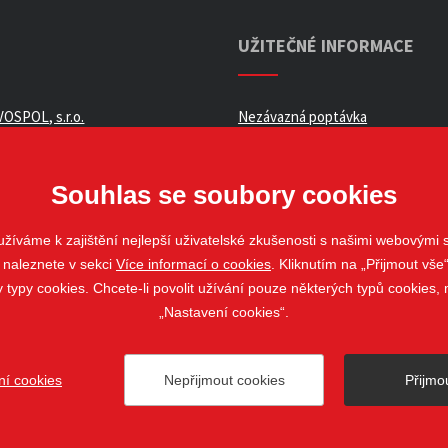
UŽITEČNÉ INFORMACE
OSPOL, s.r.o.
Nezávazná poptávka
ní podmínky _ e-shop
Whistleblowing
ch údajů
Souhlas se soubory cookies
žíváme k zajištění nejlepší uživatelské zkušenosti s našimi webovými
 naleznete v sekci
Více informací o cookies
. Kliknutím na „Přijmout vše“
louvy
ypy cookies. Chcete-li povolit užívání pouze některých typů cookies, m
„Nastavení cookies“.
ní cookies
Nepřijmout cookies
Přijmo
ovo Pole
web@stavospol.cz
Nastavení cookies