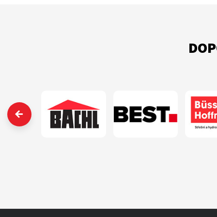
DOP
‹