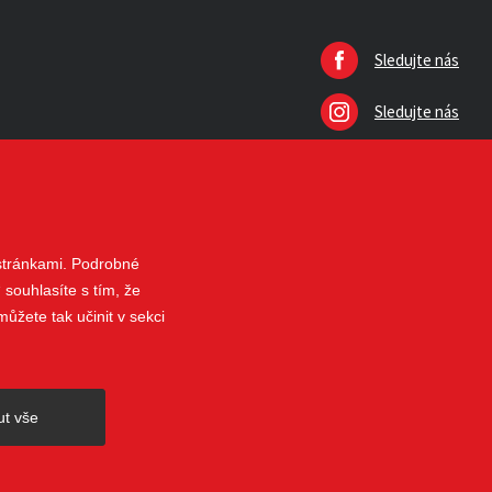
Sledujte nás
Sledujte nás
 stránkami. Podrobné
 souhlasíte s tím, že
ůžete tak učinit v sekci
nahoru
ut vše