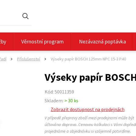
Hledat
žby
Věrnostní program
Nezávazná poptávka
řadí
Příslušenství
Výseky papír BOSCH 125mm NPC 15-3 P40
>
>
Výseky papír BOSC
Kód: 50011359
Skladem:
> 30 ks
Zobrazit dostupnost na prodejnách
V případě přepravy zboží mezi prodejnami může být
účtována doprava. Cenovou kalkulaci s Vámi dopřed
projednáme a objednávku si vzájemně potvrdíme.