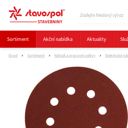
Sortiment
Akční nabídka
Aktuality
Slu
Úvod
Sortiment
Nářadí a pracovní oděvy
Elektrické ná
>
>
>