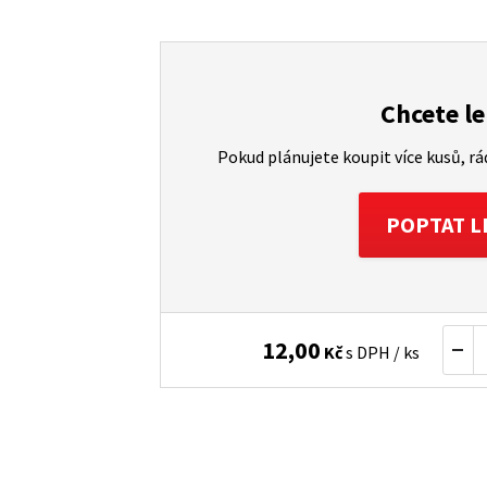
Chcete le
Pokud plánujete koupit více kusů, r
POPTAT L
12,00
Kč
s DPH / ks