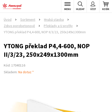
MENU
HLEDAT
ÚČET
KOŠÍK
Úvod
Sortiment
Hrubá stavba
>
>
>
Zdivo porobetonové
Překlady a U profily
>
>
YTONG překlad P4,4-600, NOP II/3/23, 250x249x1300mm
YTONG překlad P4,4-600, NOP
II/3/23, 250x249x1300mm
Kód: 17040116
Skladem:
Na dotaz *