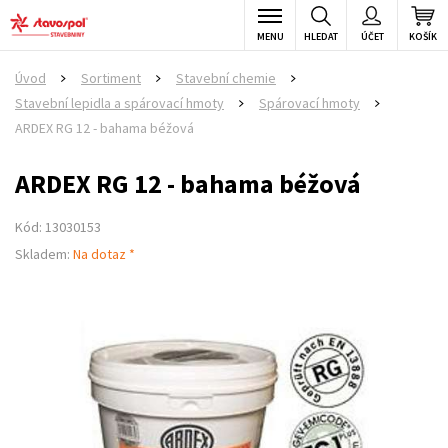
MENU
HLEDAT
ÚČET
KOŠÍK
Úvod
Sortiment
Stavební chemie
>
>
>
Stavební lepidla a spárovací hmoty
Spárovací hmoty
>
>
ARDEX RG 12 - bahama béžová
ARDEX RG 12 - bahama béžová
Kód: 13030153
Skladem:
Na dotaz *