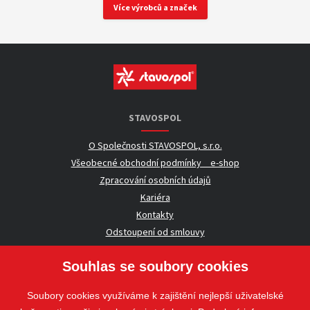
Více výrobců a značek
STAVOSPOL
O Společnosti STAVOSPOL, s.r.o.
Všeobecné obchodní podmínky _ e-shop
Zpracování osobních údajů
Kariéra
Kontakty
Odstoupení od smlouvy
Souhlas se soubory cookies
UŽITEČNÉ INFORMACE
Soubory cookies využíváme k zajištění nejlepší uživatelské
Nezávazná poptávka