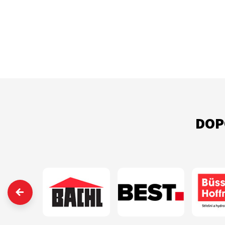
DOP
‹