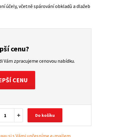
bní účely, včetně spárování obkladů a dlažeb
pší cenu?
ádi Vám zpracujeme cenovou nabídku.
EPŠÍ CENU
Do košíku
ravu si s Vámi upřesníme e-mailem