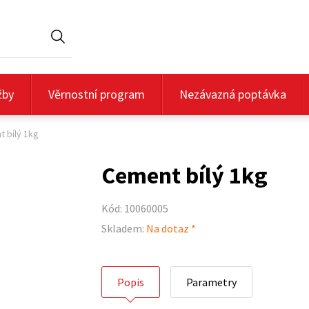
Hledat
žby
Věrnostní program
Nezávazná poptávka
 bílý 1kg
Cement bílý 1kg
Kód: 10060005
Skladem:
Na dotaz *
Popis
Parametry