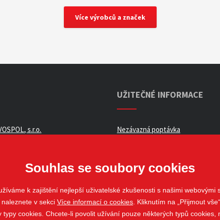
Více výrobců a značek
UŽITEČNÉ INFORMACE
OSPOL, s.r.o.
Nezávazná poptávka
ní podmínky _ e-shop
Whistleblowing
ch údajů
Souhlas se soubory cookies
žíváme k zajištění nejlepší uživatelské zkušenosti s našimi webovými
 naleznete v sekci
Více informací o cookies
. Kliknutím na „Přijmout vše“
louvy
ypy cookies. Chcete-li povolit užívání pouze některých typů cookies, m