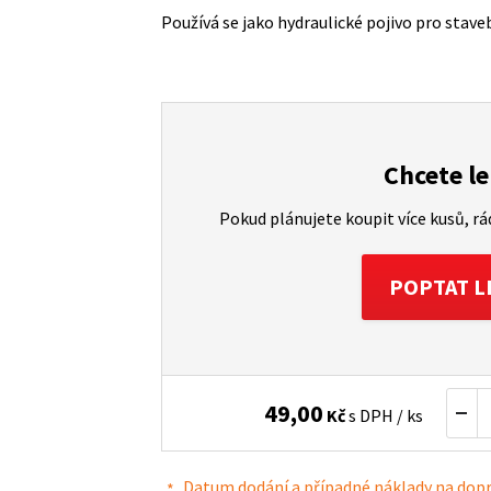
Používá se jako hydraulické pojivo pro stave
Chcete le
Pokud plánujete koupit více kusů, r
POPTAT L
49,00
Kč
s DPH / ks
Datum dodání a případné náklady na dop