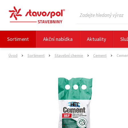
Sortiment
Akční nabídka
Aktuality
Slu
Úvod
Sortiment
Stavební chemie
Cement
Cement
>
>
>
>