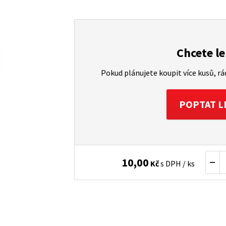
Chcete le
Pokud plánujete koupit více kusů, r
POPTAT L
10,00
Kč
s DPH / ks