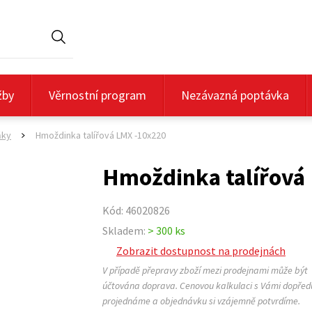
Hledat
žby
Věrnostní program
Nezávazná poptávka
ňky
Hmoždinka talířová LMX -10x220
>
Hmoždinka talířová
Kód: 46020826
Skladem:
> 300 ks
Zobrazit dostupnost na prodejnách
V případě přepravy zboží mezi prodejnami může být
účtována doprava. Cenovou kalkulaci s Vámi dopřed
projednáme a objednávku si vzájemně potvrdíme.