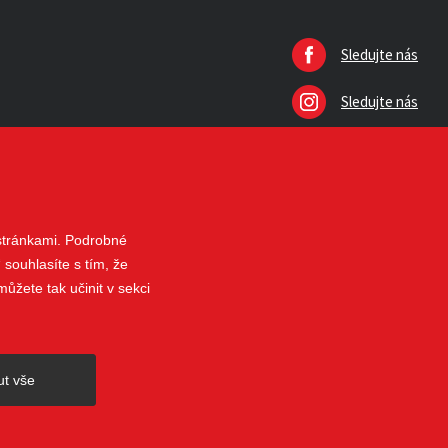
Sledujte nás
Sledujte nás
 stránkami. Podrobné
 souhlasíte s tím, že
ůžete tak učinit v sekci
nahoru
ut vše