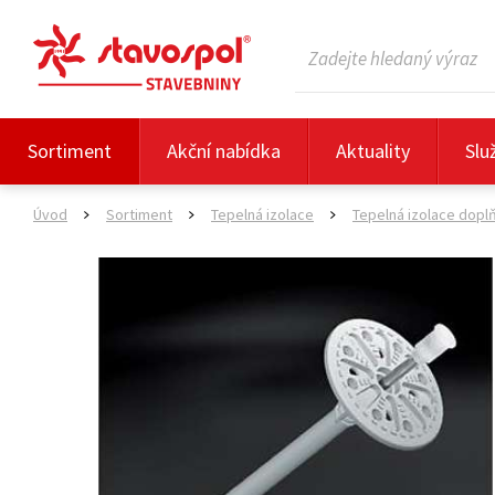
Sortiment
Akční nabídka
Aktuality
Slu
Úvod
Sortiment
Tepelná izolace
Tepelná izolace dopl
>
>
>