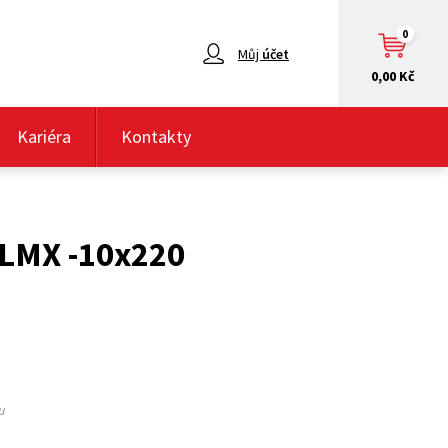
0
Můj
účet
0,00 Kč
Kariéra
Kontakty
 LMX -10x220
u