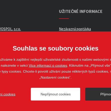
UŽITEČNÉ INFORMACE
OSPOL, s.r.o.
Nezávazná poptávka
ní podmínky _ e-shop
Whistleblowing
ch údajů
Souhlas se soubory cookies
žíváme k zajištění nejlepší uživatelské zkušenosti s našimi webovými
 naleznete v sekci
Více informací o cookies
. Kliknutím na „Přijmout vše“
louvy
ypy cookies. Chcete-li povolit užívání pouze některých typů cookies, m
„Nastavení cookies“.
ní cookies
Nepřijmout cookies
Přijmo
ovo Pole
web@stavospol.cz
Nastavení cookies