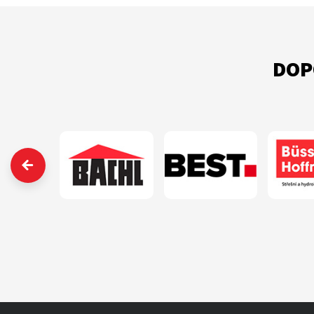
DOP
‹