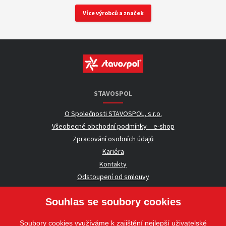
Více výrobců a značek
STAVOSPOL
O Společnosti STAVOSPOL, s.r.o.
Všeobecné obchodní podmínky _ e-shop
Zpracování osobních údajů
Kariéra
Kontakty
Odstoupení od smlouvy
Souhlas se soubory cookies
UŽITEČNÉ INFORMACE
Soubory cookies využíváme k zajištění nejlepší uživatelské
Nezávazná poptávka