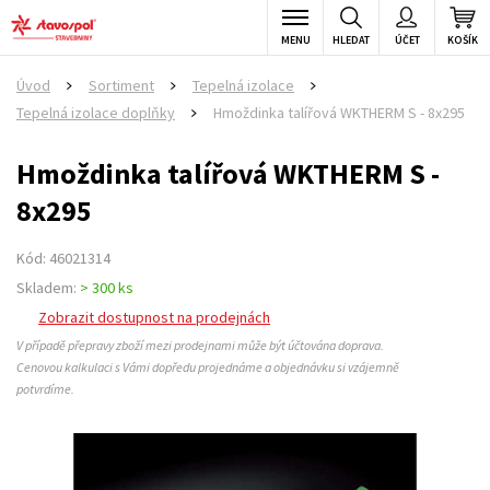
MENU
HLEDAT
ÚČET
KOŠÍK
Úvod
Sortiment
Tepelná izolace
>
>
>
Tepelná izolace doplňky
Hmoždinka talířová WKTHERM S - 8x295
>
Hmoždinka talířová WKTHERM S -
8x295
Kód: 46021314
Skladem:
> 300 ks
Zobrazit dostupnost na prodejnách
V případě přepravy zboží mezi prodejnami může být účtována doprava.
Cenovou kalkulaci s Vámi dopředu projednáme a objednávku si vzájemně
potvrdíme.