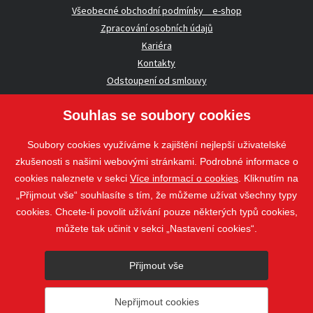
Všeobecné obchodní podmínky _ e-shop
Zpracování osobních údajů
Kariéra
Kontakty
Odstoupení od smlouvy
Souhlas se soubory cookies
UŽITEČNÉ INFORMACE
Soubory cookies využíváme k zajištění nejlepší uživatelské
Nezávazná poptávka
zkušenosti s našimi webovými stránkami. Podrobné informace o
Whistleblowing
cookies naleznete v sekci
Více informací o cookies
. Kliknutím na
„Přijmout vše“ souhlasíte s tím, že můžeme užívat všechny typy
cookies. Chcete-li povolit užívání pouze některých typů cookies,
Sledujte nás
můžete tak učinit v sekci „Nastavení cookies“.
Sledujte nás
Přijmout vše
nahoru
Nepřijmout cookies
© 2018 - 2026 STAVOSPOL s. r. o.
Staňkova 41, 612 00 Brno - Královo