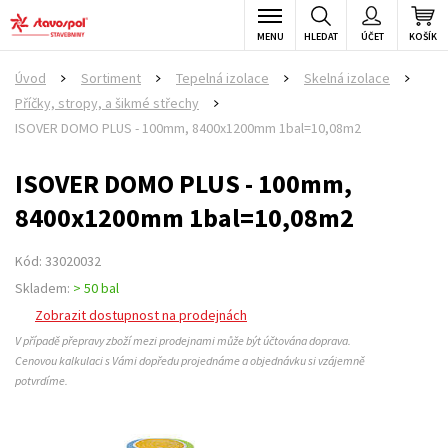
MENU
HLEDAT
ÚČET
KOŠÍK
Úvod
Sortiment
Tepelná izolace
Skelná izolace
>
>
>
>
Příčky, stropy, a šikmé střechy
>
ISOVER DOMO PLUS - 100mm, 8400x1200mm 1bal=10,08m2
ISOVER DOMO PLUS - 100mm,
8400x1200mm 1bal=10,08m2
Kód: 33020032
Skladem:
> 50 bal
Zobrazit dostupnost na prodejnách
V případě přepravy zboží mezi prodejnami může být účtována doprava.
Cenovou kalkulaci s Vámi dopředu projednáme a objednávku si vzájemně
potvrdíme.