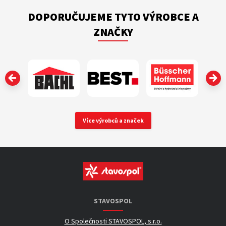
DOPORUČUJEME TYTO VÝROBCE A
ZNAČKY
‹
Více výrobců a značek
STAVOSPOL
O Společnosti STAVOSPOL, s.r.o.