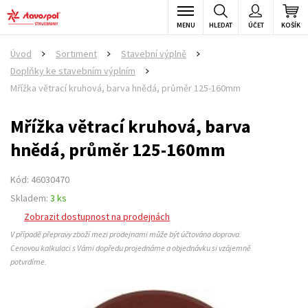
MENU
HLEDAT
ÚČET
KOŠÍK
Úvod
Sortiment
Stavební výplně
>
>
>
Doplňky ke stavebním výplním
>
Mřížka větrací kruhová, barva hnědá, průměr 125-160mm
Mřížka větrací kruhová, barva
hnědá, průměr 125-160mm
Kód: 46030470
Skladem:
3 ks
Zobrazit dostupnost na prodejnách
V případě přepravy zboží mezi prodejnami může být účtována doprava.
Cenovou kalkulaci s Vámi dopředu projednáme a objednávku si vzájemně
potvrdíme.