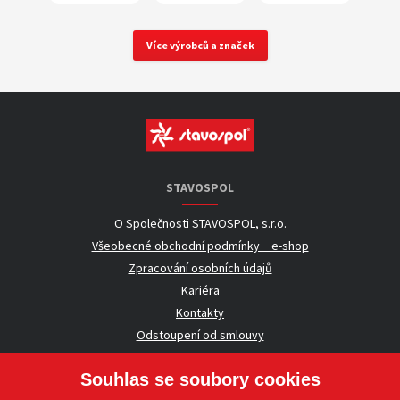
Více výrobců a značek
STAVOSPOL
O Společnosti STAVOSPOL, s.r.o.
Všeobecné obchodní podmínky _ e-shop
Zpracování osobních údajů
Kariéra
Kontakty
Odstoupení od smlouvy
Souhlas se soubory cookies
UŽITEČNÉ INFORMACE