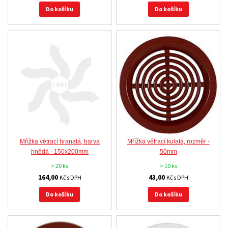
Do košíku
Do košíku
Mřížka větrací hranatá, barva
Mřížka větrací kulatá, rozměr -
hnědá - 150x200mm
50mm
> 20 ks
> 10 ks
164,00
43,00
Kč s DPH
Kč s DPH
Do košíku
Do košíku