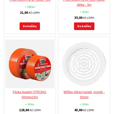
délka - 3m
> 100 ks
> 30 ks
21,00
Kč s DPH
35,00
Kč s DPH
Do košíku
Do košíku
Páska fasádní STRONG,
Mřížka větrací kulatá, rozměr -
50mmx25m
50mm
> 30 ks
> 20 ks
128,00
43,00
Kč s DPH
Kč s DPH