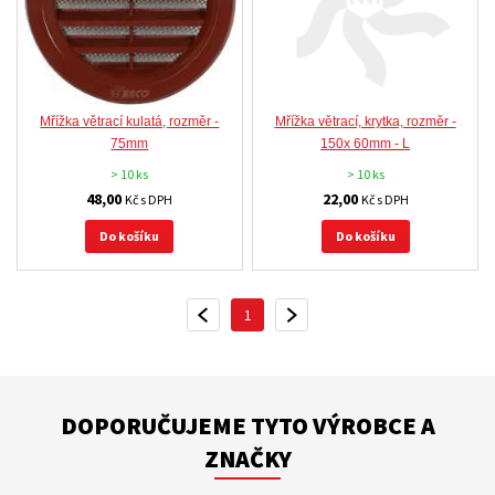
Mřížka větrací kulatá, rozměr -
Mřížka větrací, krytka, rozměr -
75mm
150x 60mm - L
> 10 ks
> 10 ks
48,00
22,00
Kč s DPH
Kč s DPH
Do košíku
Do košíku
1
PŘEDCHOZÍ
DALŠÍ
DOPORUČUJEME TYTO VÝROBCE A
ZNAČKY