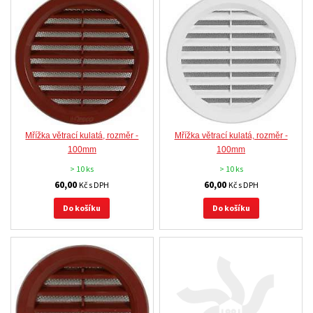
Mřížka větrací kulatá, rozměr -
Mřížka větrací kulatá, rozměr -
100mm
100mm
> 10 ks
> 10 ks
60,00
60,00
Kč s DPH
Kč s DPH
Do košíku
Do košíku