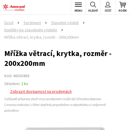
MENU
HLEDAT
ÚČET
KOŠÍK
Úvod
Sortiment
Stavební výplně
>
>
>
Doplňky ke stavebním výplním
>
Mřížka větrací, krytka, rozměr - 200x200mm
Mřížka větrací, krytka, rozměr -
200x200mm
Kód: 46030486
Skladem:
2 ks
Zobrazit dostupnost na prodejnách
V případě přepravy zboží mezi prodejnami může být účtována doprava.
Cenovou kalkulaci s Vámi dopředu projednáme a objednávku si vzájemně
potvrdíme.