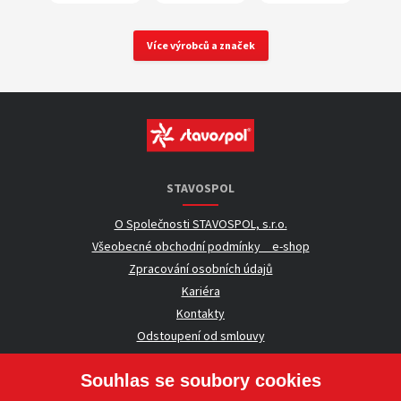
Více výrobců a značek
STAVOSPOL
O Společnosti STAVOSPOL, s.r.o.
Všeobecné obchodní podmínky _ e-shop
Zpracování osobních údajů
Kariéra
Kontakty
Odstoupení od smlouvy
Souhlas se soubory cookies
UŽITEČNÉ INFORMACE