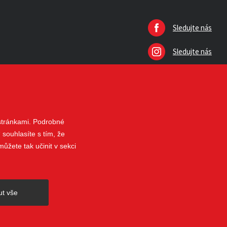
Sledujte nás
Sledujte nás
 stránkami. Podrobné
 souhlasíte s tím, že
ůžete tak učinit v sekci
nahoru
ut vše