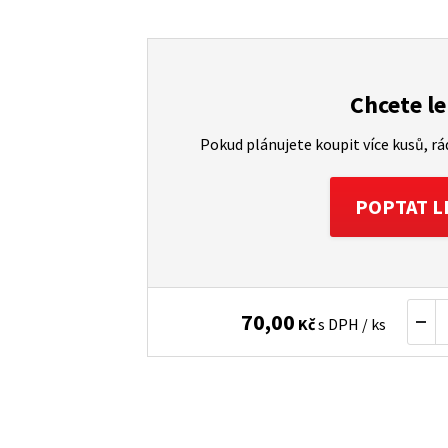
Chcete le
Pokud plánujete koupit více kusů, r
POPTAT L
70,00
Kč
s DPH / ks