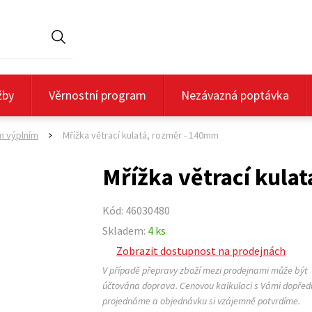
Hledat
žby
Věrnostní program
Nezávazná poptávka
m výplním
Mřížka větrací kulatá, rozměr - 140mm
>
Mřížka větrací kula
Kód: 46030480
Skladem:
4 ks
Zobrazit dostupnost na prodejnách
V případě přepravy zboží mezi prodejnami může být
účtována doprava. Cenovou kalkulaci s Vámi dopřed
projednáme a objednávku si vzájemně potvrdíme.