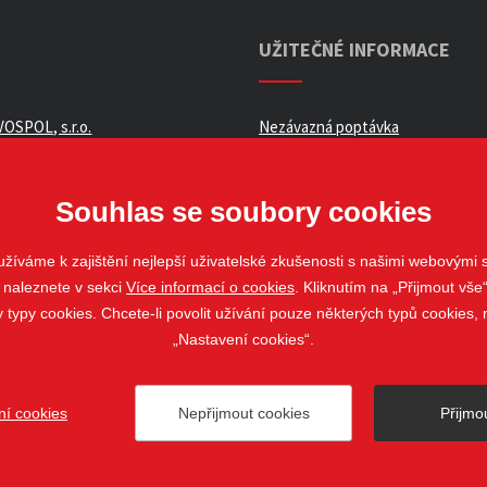
UŽITEČNÉ INFORMACE
OSPOL, s.r.o.
Nezávazná poptávka
ní podmínky _ e-shop
Whistleblowing
ch údajů
Souhlas se soubory cookies
žíváme k zajištění nejlepší uživatelské zkušenosti s našimi webovými
 naleznete v sekci
Více informací o cookies
. Kliknutím na „Přijmout vše“
louvy
ypy cookies. Chcete-li povolit užívání pouze některých typů cookies, m
„Nastavení cookies“.
ní cookies
Nepřijmout cookies
Přijmo
ovo Pole
web@stavospol.cz
Nastavení cookies