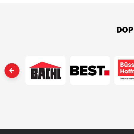
DOP
‹