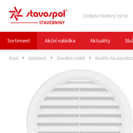
Sortiment
Akční nabídka
Aktuality
Slu
Úvod
Sortiment
Stavební výplně
Doplňky ke stavební
>
>
>