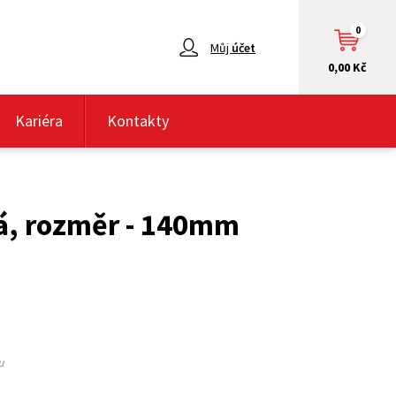
0
Můj
účet
0,00 Kč
Kariéra
Kontakty
tá, rozměr - 140mm
u